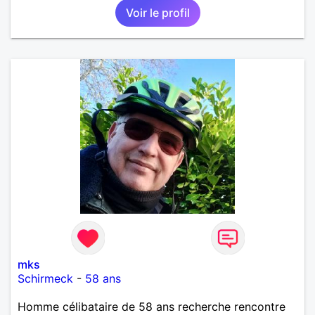
Voir le profil
mks
Schirmeck
-
58 ans
Homme célibataire de 58 ans recherche rencontre