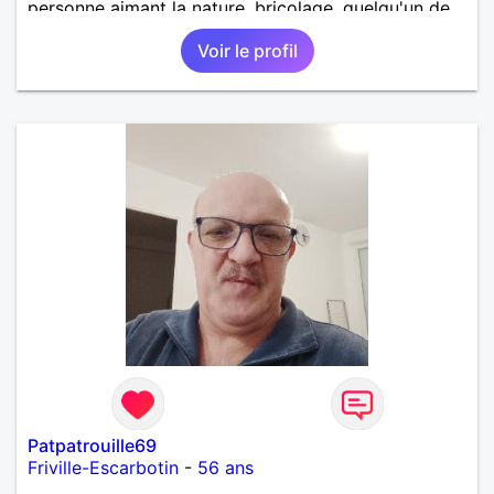
personne aimant la nature ,bricolage ,quelqu'un de
simple et naturel à vos claviers mesdames
Voir le profil
Patpatrouille69
Friville-Escarbotin
-
56 ans