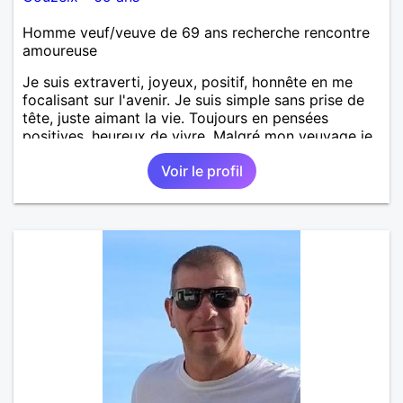
Homme veuf/veuve de 69 ans recherche rencontre
amoureuse
Je suis extraverti, joyeux, positif, honnête en me
focalisant sur l'avenir. Je suis simple sans prise de
tête, juste aimant la vie. Toujours en pensées
positives, heureux de vivre. Malgré mon veuvage je
me tourne vers l'avenir pour une deuxième vie
Voir le profil
intense, remplie de joie, de tendresse et pourquoi
pas par la suite d'amour. Déjà dans un premier
temps, se connaître, puis s'apprécier et ensuite
l'avenir nous le dira N'ayez pas peur du niveau
d'étude, je ne me prends pas la tête sur ce niveau.
Mon meilleurs diplôme étant le CEP certificat
d'étude primaire. Avec ce diplôme on sait que je
sais lire, écrire et compter. En raison de mes
principes je ne corresponds pas avec les
demoiselles approchant les moins de 60 ans