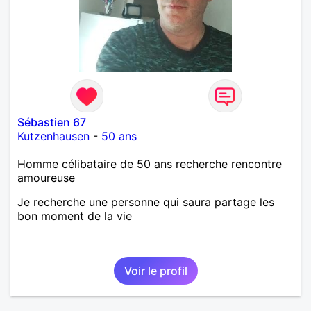
Sébastien 67
Kutzenhausen
-
50 ans
Homme célibataire de 50 ans recherche rencontre
amoureuse
Je recherche une personne qui saura partage les
bon moment de la vie
Voir le profil