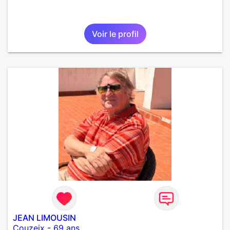
Voir le profil
JEAN LIMOUSIN
Couzeix
-
69 ans