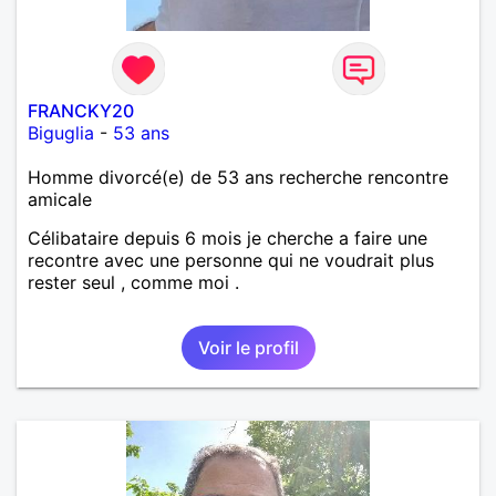
FRANCKY20
Biguglia
-
53 ans
Homme divorcé(e) de 53 ans recherche rencontre
amicale
Célibataire depuis 6 mois je cherche a faire une
recontre avec une personne qui ne voudrait plus
rester seul , comme moi .
Voir le profil