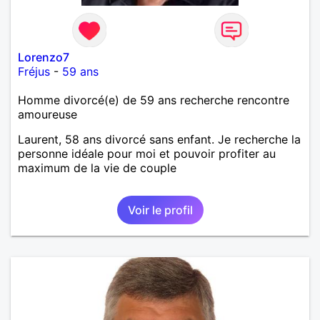
Lorenzo7
Fréjus
-
59 ans
Homme divorcé(e) de 59 ans recherche rencontre
amoureuse
Laurent, 58 ans divorcé sans enfant. Je recherche la
personne idéale pour moi et pouvoir profiter au
maximum de la vie de couple
Voir le profil