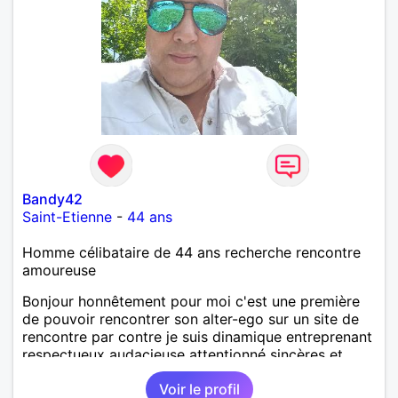
Bandy42
Saint-Etienne
-
44 ans
Homme célibataire de 44 ans recherche rencontre
amoureuse
Bonjour honnêtement pour moi c'est une première
de pouvoir rencontrer son alter-ego sur un site de
rencontre par contre je suis dinamique entreprenant
respectueux audacieuse attentionné sincères et
expressif et j' aime surtout les câlins et à les
Voir le profil
partager avec humour et amour bisous à+ à bientôt