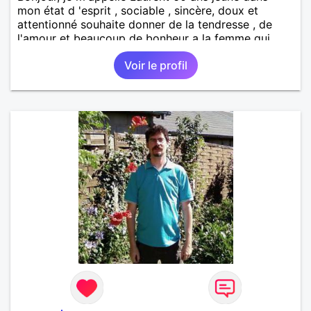
mon état d 'esprit , sociable , sincère, doux et
attentionné souhaite donner de la tendresse , de
l'amour et beaucoup de bonheur a la femme qui
souhaitera partager ma vie . Bientôt en retraite a la
Voir le profil
fin de l 'année et libre de toute contrainte. Digne de
confiance à la femme qui voudras m 'en accorder
en toute sincérité. Pour le reste venez me découvrir
par un échange.