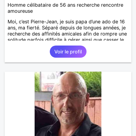
Homme célibataire de 56 ans recherche rencontre
amoureuse
Moi, c’est Pierre-Jean, je suis papa d’une ado de 16
ans, ma fierté. Séparé depuis de longues années, je
recherche des affinités amicales afin de rompre une
solitude parfois difficile à gérer ainsi que casser le
vague à l’âme. L’amitié reste extrêmement
Voir le profil
importante à mes yeux mais peut se décliner en des
sentiments plus puissants. « Le temps fera son
œuvre » disait Arthur Schopenhauer, philosophe
allemand que j’adore. J’aime discuter sans pour
autant être trop locace. Je suis bourré de qualités
avec très peu de défauts. Je suis altruiste,
bienveillant, empathique, attentionné, honnête,
respectueux, doux de caractère et compréhensif : je
laisse « glisser » beaucoup de choses. Mais ne vous
m’éprenez pas Mesdames, si une personne que
j’aime me trahit une fois, il n’y aura pas de seconde
chance et je l’effacerai à « vitam eternam ».
Néanmoins, je suis un tout petit peu maniaque ainsi
qu’impatient. J’essaye de faire des efforts. Rien de