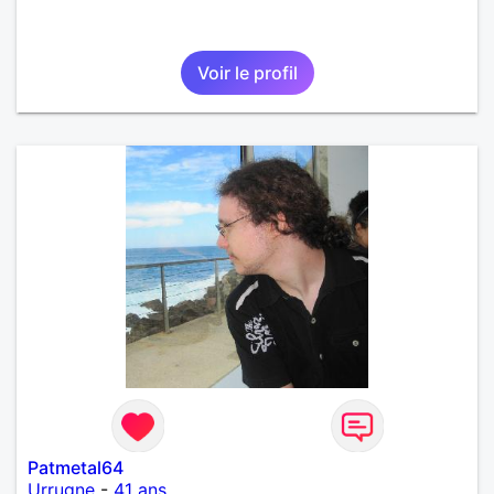
Voir le profil
Patmetal64
Urrugne
-
41 ans