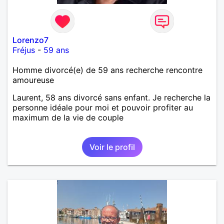
bien dramatique ! Du moins je le pense……Je suis un
homme facile à vivre. À vous si vous le souhaitez,
d’apprendre à me connaître davantage. J’en serai
ravi….A très bientôt je l’espère.
Lorenzo7
Fréjus
-
59 ans
Homme divorcé(e) de 59 ans recherche rencontre
amoureuse
Laurent, 58 ans divorcé sans enfant. Je recherche la
personne idéale pour moi et pouvoir profiter au
maximum de la vie de couple
Voir le profil