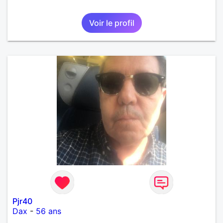
Voir le profil
Pjr40
Dax
-
56 ans