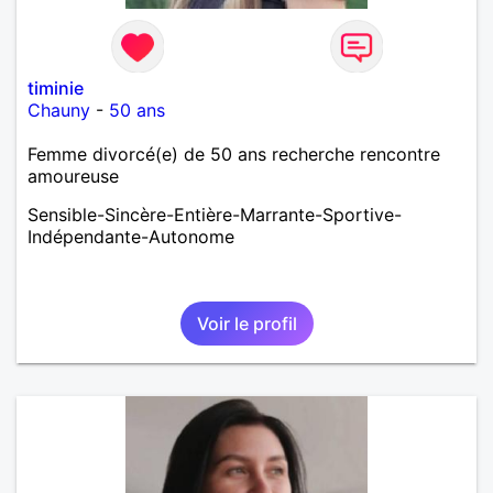
timinie
Chauny
-
50 ans
Femme divorcé(e) de 50 ans recherche rencontre
amoureuse
Sensible-Sincère-Entière-Marrante-Sportive-
Indépendante-Autonome
Voir le profil