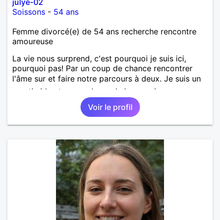
julye-02
Soissons
-
54 ans
Femme divorcé(e) de 54 ans recherche rencontre
amoureuse
La vie nous surprend, c'est pourquoi je suis ici,
pourquoi pas! Par un coup de chance rencontrer
l'âme sur et faire notre parcours à deux. Je suis un
peu timide et un peu bavarde lorsque je me sens
bien. J'attends de vos nouvelles.
Voir le profil