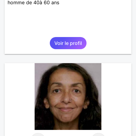
homme de 40à 60 ans
Voir le profil