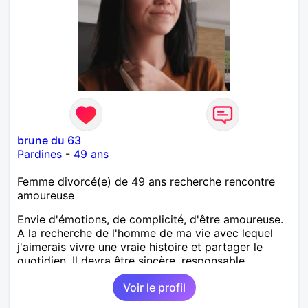
brune du 63
Pardines
-
49 ans
Femme divorcé(e) de 49 ans recherche rencontre
amoureuse
Envie d'émotions, de complicité, d'être amoureuse.
A la recherche de l'homme de ma vie avec lequel
j'aimerais vivre une vraie histoire et partager le
quotidien. Il devra être sincère, responsable,
ambitieux, entreprenant, fort de caractère et avec le
Voir le profil
sens de l'humour. Il saura me chouchouter et me
mettre en valeur, me donner son amour et attention.