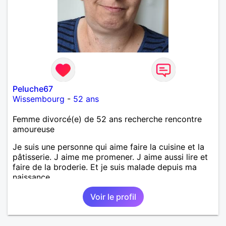
Peluche67
Wissembourg
-
52 ans
Femme divorcé(e) de 52 ans recherche rencontre
amoureuse
Je suis une personne qui aime faire la cuisine et la
pâtisserie. J aime me promener. J aime aussi lire et
faire de la broderie. Et je suis malade depuis ma
naissance.
Voir le profil