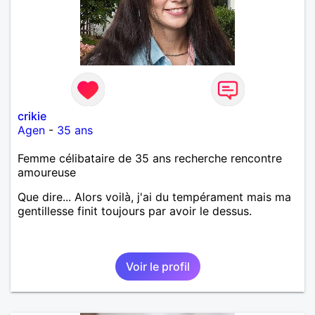
crikie
Agen
-
35 ans
Femme célibataire de 35 ans recherche rencontre
amoureuse
Que dire... Alors voilà, j'ai du tempérament mais ma
gentillesse finit toujours par avoir le dessus.
Voir le profil