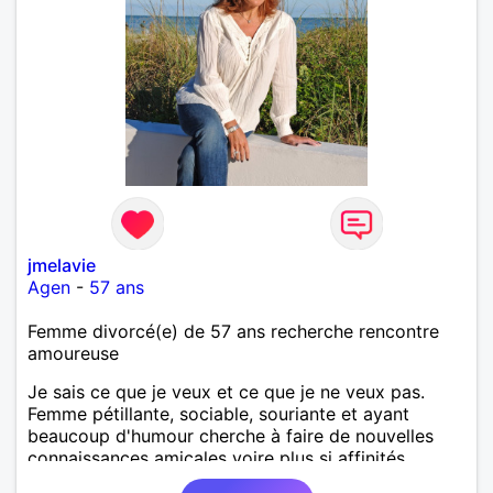
jmelavie
Agen
-
57 ans
Femme divorcé(e) de 57 ans recherche rencontre
amoureuse
Je sais ce que je veux et ce que je ne veux pas.
Femme pétillante, sociable, souriante et ayant
beaucoup d'humour cherche à faire de nouvelles
connaissances amicales voire plus si affinités.