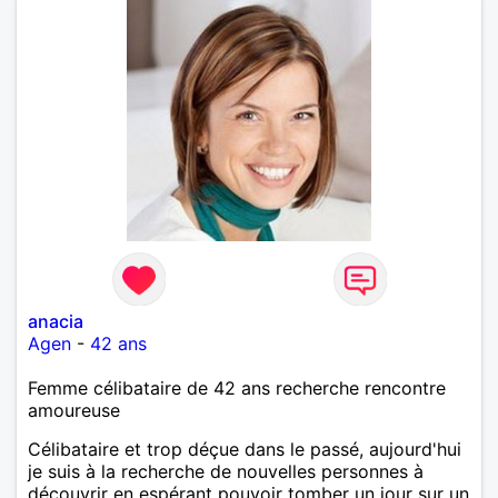
anacia
Agen
-
42 ans
Femme célibataire de 42 ans recherche rencontre
amoureuse
Célibataire et trop déçue dans le passé, aujourd'hui
je suis à la recherche de nouvelles personnes à
découvrir en espérant pouvoir tomber un jour sur un