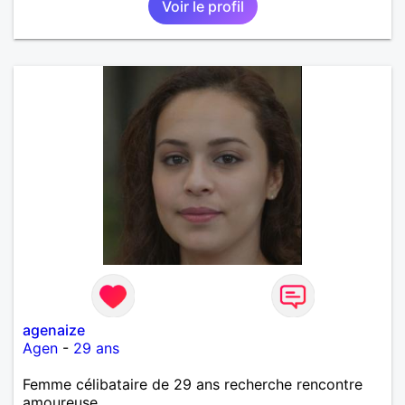
Voir le profil
agenaize
Agen
-
29 ans
Femme célibataire de 29 ans recherche rencontre
amoureuse