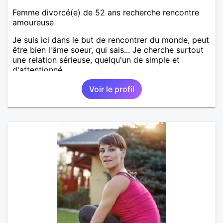
Femme divorcé(e) de 52 ans recherche rencontre
amoureuse
Je suis ici dans le but de rencontrer du monde, peut
être bien l'âme soeur, qui sais... Je cherche surtout
une relation sérieuse, quelqu'un de simple et
d'attentionné.
Voir le profil