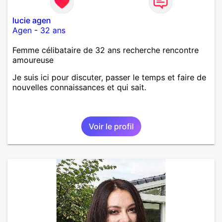
lucie agen
Agen
-
32 ans
Femme célibataire de 32 ans recherche rencontre
amoureuse
Je suis ici pour discuter, passer le temps et faire de
nouvelles connaissances et qui sait.
Voir le profil