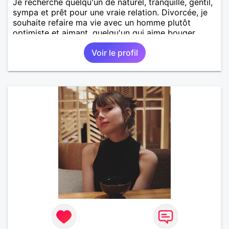
Je recherche quelqu'un de naturel, tranquille, gentil,
sympa et prêt pour une vraie relation. Divorcée, je
souhaite refaire ma vie avec un homme plutôt
optimiste et aimant, quelqu'un qui aime bouger
plutôt que de se plaindre, quelqu'un d'actif et
Voir le profil
d'intéressant.