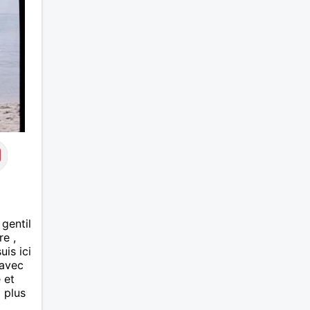
gentil
re ,
uis ici
 avec
 et
i plus