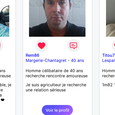
Rem86
Titou7
Margerie-Chantagret
-
40 ans
Lespa
ans
Homme célibataire de 40 ans
Homme 
ureuse
recherche rencontre amoureuse
recher
ble, je
Je suis agriculteur je recherche
1m82 1
re
une relation sérieuse
a
 ❤️
de la
Voir le profil