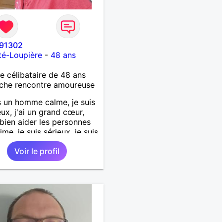
91302
té-Loupière
-
48 ans
célibataire de 48 ans
che rencontre amoureuse
s un homme calme, je suis
ux, j'ai un grand cœur,
 bien aider les personnes
ime, je suis sérieux, je suis
e, je suis honnête, j'aime
Voir le profil
'on joue avec moi et
 pas les mensonges. Je
e une relation amoureuse
ieuse.