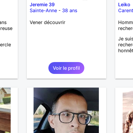
Jeremie 39
Leiko
Sainte-Anne
-
38 ans
Caren
ans
Vener découvrir
Homme 
ureuse
recher
Je sui
ercle
recher
honnêt
Voir le profil