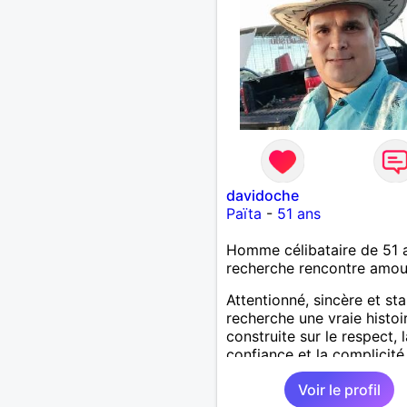
davidoche
Païta
-
51 ans
Homme célibataire de 51 
recherche rencontre amo
Attentionné, sincère et sta
recherche une vraie histoi
construite sur le respect, l
confiance et la complicité
J’aime les choses simples 
Voir le profil
vie : la nature, la mer, les