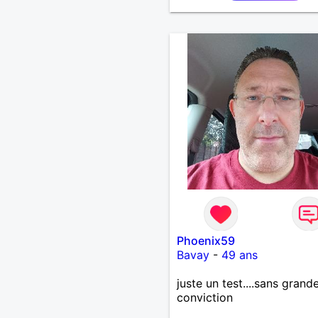
moments authentiques et 
personnes au grand cœur 
Très câlin et affectueux, j
les petits moments de te
et les calinous réguliers 
solitude finit parfois par p
alors si tu es en Nouvelle-
Calédonie et que tu crois
à un amour vrai, prenons l
temps de discuter… et lai
l’avenir nous guider 🌹
Phoenix59
Bavay
-
49 ans
juste un test....sans grand
conviction