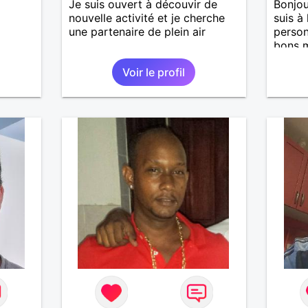
Je suis ouvert à découvir de
Bonjou
nouvelle activité et je cherche
suis à
une partenaire de plein air
person
bons m
nous 
Voir le profil
J’aime
aussi 
temps 
garçon
m’occu
J’aime
de mus
fan de
pour g
agréab
pense 