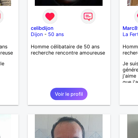
celibdijon
Marc8
Dijon
-
50 ans
La Fer
ans
Homme célibataire de 50 ans
Homme 
ureuse
recherche rencontre amoureuse
recher
le
Je sui
génére
j'aime
que j'a
sincèr
Voir le profil
pas qu
j'aime
cherch
et sér