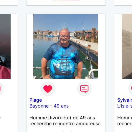
les
🌊🌿
’adore
ndresse
❤️ La
eser,
 encore
e
ssons
Plage
Sylva
Bayonne
-
49 ans
L'Isle
e
Homme divorcé(e) de 49 ans
Homme 
recherche rencontre amoureuse
recher