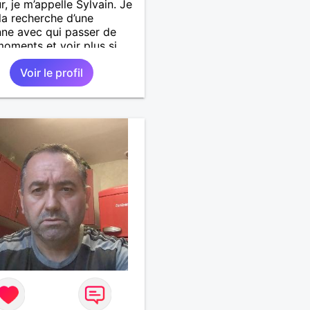
r, je m’appelle Sylvain. Je
 la recherche d’une
ne avec qui passer de
oments et voir plus si
nous correspondons.
Voir le profil
 la nature, les voyages et
faire la fête de temps en
;-)Je suis papa d’un petit
 de 7 ans dont je
pe en garde alternée.
 à peu près tous les styles
ique. (Oui je suis pas trop
 Jul). Je fais du sport
arder la forme et plutôt
le à regarder. (Enfin je le
en tout cas 😂)