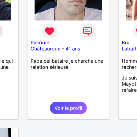
Pacôme
Bru
Châteauroux
-
41 ans
Labatt
le qui
Papa célibataire je cherche une
Homme 
 une
relation sérieuse
recher
Je sui
Mayott
refair
Voir le profil