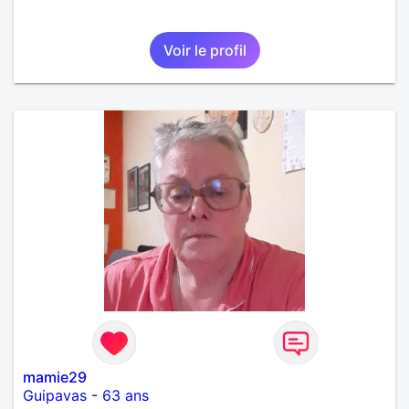
Voir le profil
mamie29
Guipavas
-
63 ans