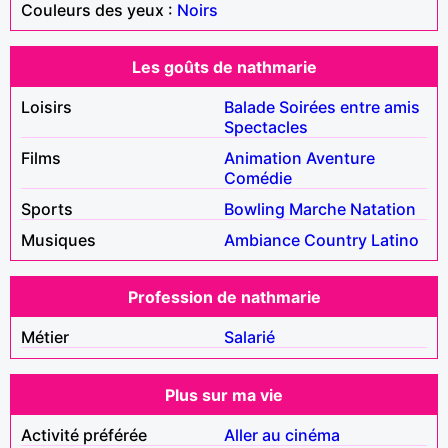
Couleurs des yeux :
Noirs
Les goûts de nathmarie
Loisirs
Balade
Soirées entre amis
Spectacles
Films
Animation
Aventure
Comédie
Sports
Bowling
Marche
Natation
Musiques
Ambiance
Country
Latino
Profession de nathmarie
Métier
Salarié
Plus sur ma vie
Activité préférée
Aller au cinéma