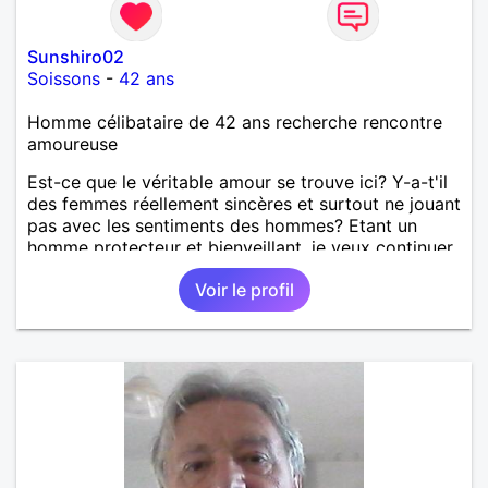
Sunshiro02
Soissons
-
42 ans
Homme célibataire de 42 ans recherche rencontre
amoureuse
Est-ce que le véritable amour se trouve ici? Y-a-t'il
des femmes réellement sincères et surtout ne jouant
pas avec les sentiments des hommes? Etant un
homme protecteur et bienveillant, je veux continuer
d'y croire et pouvoir enfin former la petite famille
Voir le profil
que je désir temps. Faux profil, profiteuse et autres
joyeuseté passer votre chemin, vous ne
m'intéressez pas du tout!