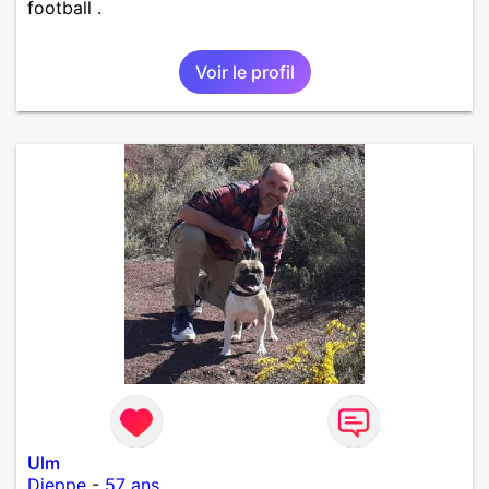
football .
Voir le profil
Ulm
Dieppe
-
57 ans