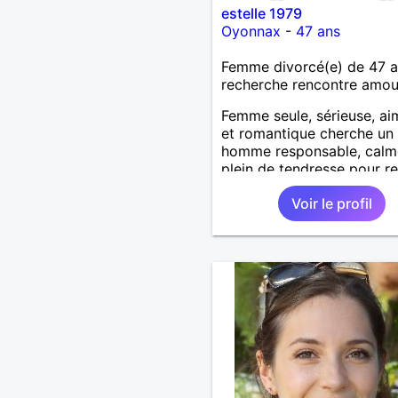
estelle 1979
Oyonnax
-
47 ans
Femme divorcé(e) de 47 
recherche rencontre amo
Femme seule, sérieuse, ai
et romantique cherche un
homme responsable, calm
plein de tendresse pour re
sérieuse et durable.
Voir le profil