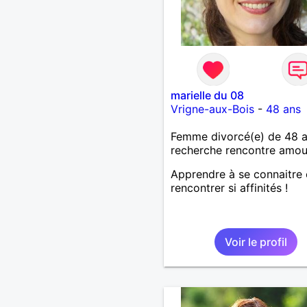
marielle du 08
Vrigne-aux-Bois
-
48 ans
Femme divorcé(e) de 48 
recherche rencontre amo
Apprendre à se connaitre 
rencontrer si affinités !
Voir le profil