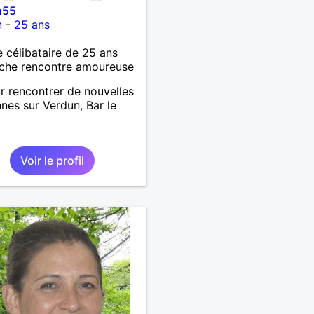
n55
n
-
25 ans
célibataire de 25 ans
che rencontre amoureuse
ur rencontrer de nouvelles
nes sur Verdun, Bar le
.
Voir le profil