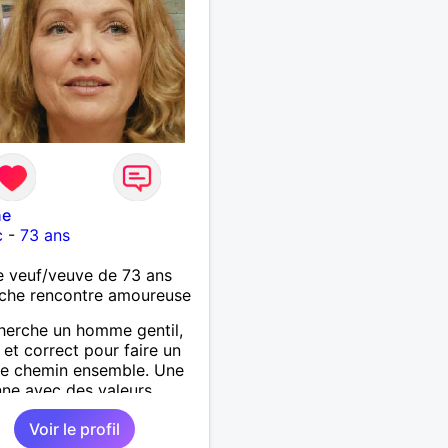
ne
c
-
73 ans
 veuf/veuve de 73 ans
che rencontre amoureuse
herche un homme gentil,
 et correct pour faire un
de chemin ensemble. Une
ne avec des valeurs,
te, qui prend soin d'elle
Voir le profil
ieuse de tout. L'important