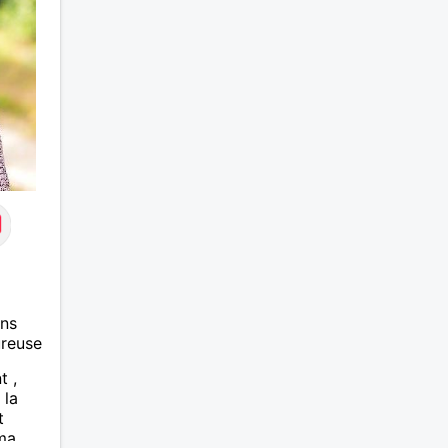
ans
ureuse
t ,
 la
t
 ma