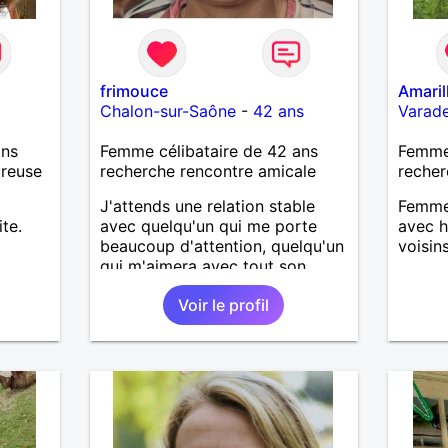
frimouce
Amaril
Chalon-sur-Saône
-
42 ans
Varad
ans
Femme célibataire de 42 ans
Femme 
ureuse
recherche rencontre amicale
recher
J'attends une relation stable
Femme 
te.
avec quelqu'un qui me porte
avec h
beaucoup d'attention, quelqu'un
voisin
qui m'aimera avec tout son
coeur et tout son être, je ne
Voir le profil
peux envisager l'amour à moitié
vécu, pas vous ?