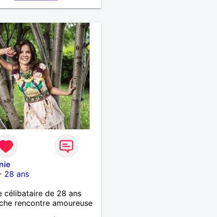
avoir une complicité de
es instants. Je suis prête
veau a faire confiance
vec des limites. Au plaisir
s lire et essayez de
re !
nie
-
28 ans
célibataire de 28 ans
che rencontre amoureuse