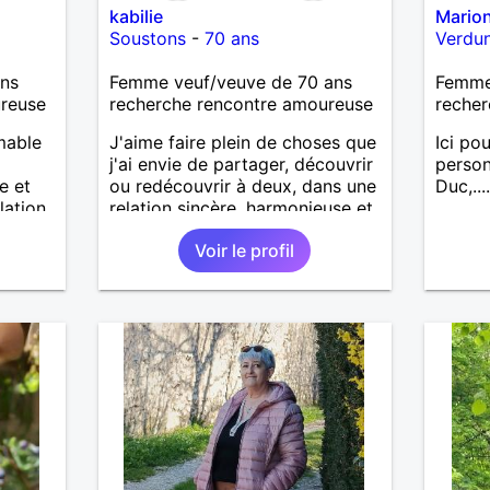
kabilie
Mario
Soustons
-
70 ans
Verdu
ans
Femme veuf/veuve de 70 ans
Femme 
ureuse
recherche rencontre amoureuse
recher
mable
J'aime faire plein de choses que
Ici po
j'ai envie de partager, découvrir
person
e et
ou redécouvrir à deux, dans une
Duc,...
lation
relation sincère, harmonieuse et
durable.
Voir le profil