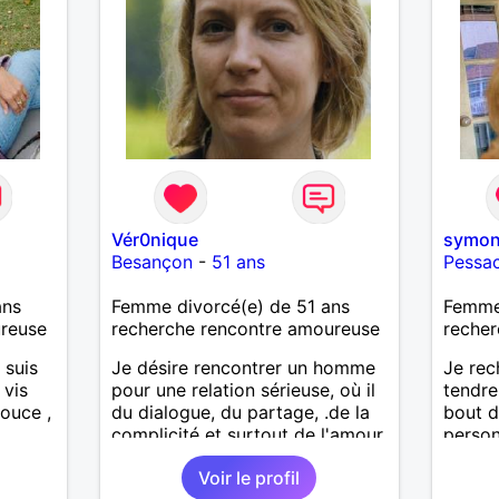
Vér0nique
symo
Besançon
-
51 ans
Pessa
ans
Femme divorcé(e) de 51 ans
Femme
ureuse
recherche rencontre amoureuse
recher
 suis
Je désire rencontrer un homme
Je rec
 vis
pour une relation sérieuse, où il
tendre
ouce ,
du dialogue, du partage, .de la
bout 
complicité et surtout de l'amour
person
'ai
pour vivre tous les événements
avenan
Voir le profil
, je
que la vie qui se présenterons à
et cur