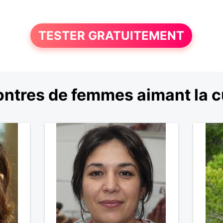
TESTER GRATUITEMENT
ntres de femmes aimant la c