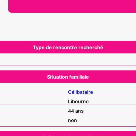
Type de rencontre recherché
Situation familiale
Célibataire
Libourne
44 ans
non