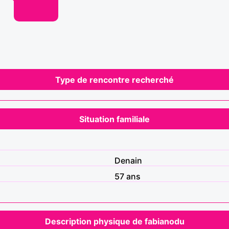
Type de rencontre recherché
Situation familiale
Denain
57 ans
Description physique de fabianodu