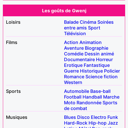
Les goûts de Gwenj
Loisirs
Balade
Cinéma
Soirées
entre amis
Sport
Télévision
Films
Action
Animation
Aventure
Biographie
Comédie
Dessin animé
Documentaire
Horreur
Erotique
Fantastique
Guerre
Historique
Policier
Romance
Science fiction
Western
Sports
Automobile
Base-ball
Football
Handball
Marche
Moto
Randonnée
Sports
de combat
Musiques
Blues
Disco
Electro
Funk
Hard-Rock
Hip-hop
Jazz