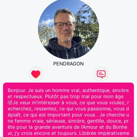
PENDRAGON
Bonjour. Je suis un homme vrai, authentique, sincère
et respectueux. Plutôt pas trop mal pour mon âge
🤣Je veux m’intéresser à vous, ce que vous voulez, r
echerchez, ressentez, ce qui vous passionne, vous d
éplaît, ce qui est important pour vous . Je cherche u
ne femme vraie, sérieuse, sincère, gentille, douce, pr
ête pour la grande aventure de l’Amour et du Bonhe
ur, j’y crois encore et toujours. Libérée impérativeme