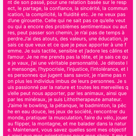
nt de son passé, pour une relation basée sur le resp
ect, le partage, la confiance, la sincérité, la commun
ication, la complicité, la fluidité etc. Je ne veux pas
d’une girouette. Celle qui ne sait pas ce qu’elle veut
ou qui a encore des problèmes sentimentaux ou aut
res, peut passer son chemin, je n’ai pas de temps à
perdre.J’ai des atouts, des valeurs, une éducation, je
sais ce que veux et ce que je peux apporter à une f
emme. Je suis tactile, sensible et j’adore les câlins et
l’amour. Je ne me prends pas la tête, et je sais ce qu
e je vaux, j’ai une véritable personnalité. Je déteste l
e mensonge, l’hypocrisie, l’injustice, l’intolérance, et l
es personnes qui jugent sans savoir, je n’aime pas n
on plus les individus imbus de leurs personnes. Je s
uis passionné par la nature et toutes les merveilles q
u’elle peut nous apporter, par les animaux, ainsi que
par les minéraux, je suis Lithotherapeute amateur.
J’aime le bowling, la pétanque, le badminton, la pêc
he en eau douce, les jeux de société, rencontrer du
monde, pratiquer la musculation, faire du vélo, jouer
au flipper, la montagne, et me balader dans la natur
e. Maintenant, vous savez quelles sont mes objectif
s ainsi que mes orientations pour mon choix. Il me s