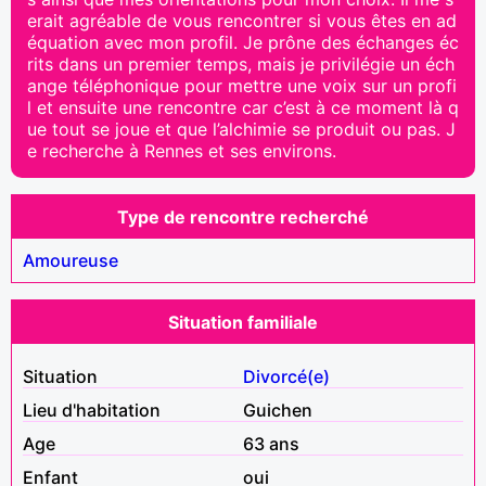
erait agréable de vous rencontrer si vous êtes en ad
équation avec mon profil. Je prône des échanges éc
rits dans un premier temps, mais je privilégie un éch
ange téléphonique pour mettre une voix sur un profi
l et ensuite une rencontre car c’est à ce moment là q
ue tout se joue et que l’alchimie se produit ou pas. J
e recherche à Rennes et ses environs.
Type de rencontre recherché
Amoureuse
Situation familiale
Situation
Divorcé(e)
Lieu d'habitation
Guichen
Age
63 ans
Enfant
oui