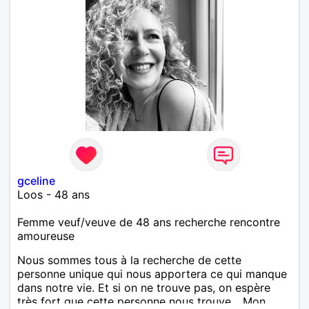
gceline
Loos - 48 ans
Femme veuf/veuve de 48 ans recherche rencontre
amoureuse
Nous sommes tous à la recherche de cette
personne unique qui nous apportera ce qui manque
dans notre vie. Et si on ne trouve pas, on espère
très fort que cette personne nous trouve... Mon