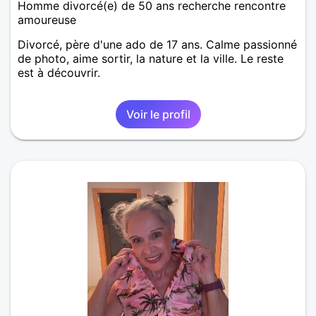
Homme divorcé(e) de 50 ans recherche rencontre
amoureuse
Divorcé, père d'une ado de 17 ans. Calme passionné
de photo, aime sortir, la nature et la ville. Le reste
est à découvrir.
Voir le profil