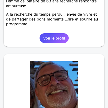
Femme célibataire de 63 ans recherche rencontre
amoureuse
A la recherche du temps perdu ...envie de vivre et
de partager des bons moments ...rire et sourire au
programme...
Voir le profil