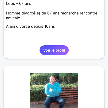
Loos - 67 ans
Homme divorcé(e) de 67 ans recherche rencontre
amicale
Alain divorcé depuis 10ans
Voir le profil