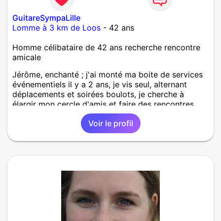
GuitareSympaLille
Lomme à 3 km de Loos
- 42 ans
Homme célibataire de 42 ans recherche rencontre
amicale
Jérôme, enchanté ; j'ai monté ma boite de services
événementiels il y a 2 ans, je vis seul, alternant
déplacements et soirées boulots, je cherche à
élargir mon cercle d'amis et faire des rencontres.
Célibataire, sans enfants, j'aime faire de la guitare
Voir le profil
pour me détendre (j'adore chanter !), sortir voir les
potes, cuisiner de bons plats équilibrés, me
retrouver dans la nature (habillé ou non, tout
dépend de l'âge du capitaine), échanger avec des
inconnu(e)(s), geeker, en fait, plein de choses ! Dans
mon boulot, je crée aussi des jeux (de société), bref
j'ai plein de centres d'intérêts. Au plaisir d'échanger
! A bientôt ;)