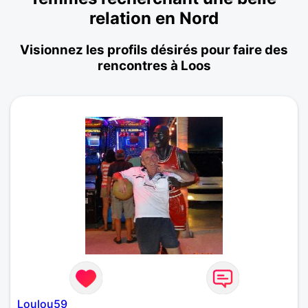
relation en Nord
Visionnez les profils désirés pour faire des
rencontres à Loos
Loulou59