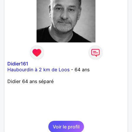
Didier161
Haubourdin à 2 km de Loos
- 64 ans
Didier 64 ans séparé
Voir le profil