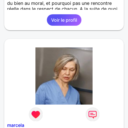
du bien au moral, et pourquoi pas une rencontre
réelle dans le respect de chacun. A la suite de quoi
on ne peut prévoir, mais ça peut être le grand
Voir le profil
amour !
marcela