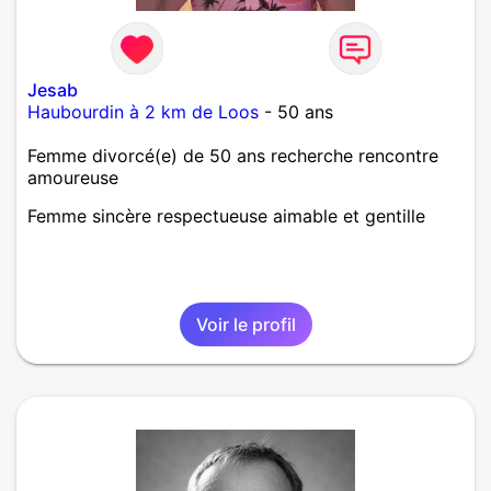
Jesab
Haubourdin à 2 km de Loos
- 50 ans
Femme divorcé(e) de 50 ans recherche rencontre
amoureuse
Femme sincère respectueuse aimable et gentille
Voir le profil