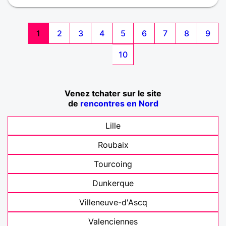
1
2
3
4
5
6
7
8
9
10
Venez tchater sur le site
de
rencontres en Nord
Lille
Roubaix
Tourcoing
Dunkerque
Villeneuve-d'Ascq
Valenciennes